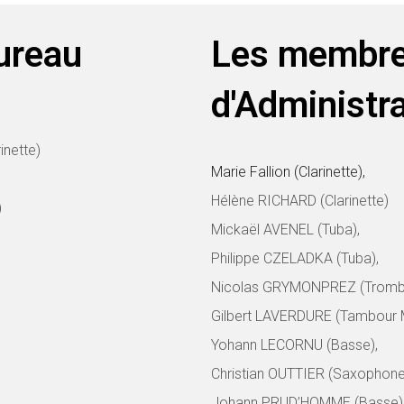
ureau
Les membre
d'Administr
nette)
Marie Fallion (Clarinette),
Hélène RICHARD (Clarinette)
)
Mickaël AVENEL (Tuba),
Philippe CZELADKA (Tuba),
Nicolas GRYMONPREZ (Tromb
Gilbert LAVERDURE (Tambour M
Yohann LECORNU (Basse),
Christian OUTTIER (Saxophone
Johann PRUD’HOMME (Basse)