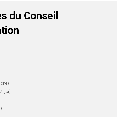
s du Conseil
ation
one),
ajor),
),
,