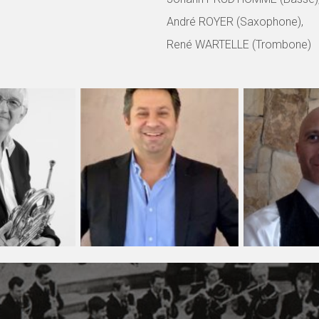
André ROYER (Saxophone),
René WARTELLE (Trombone)