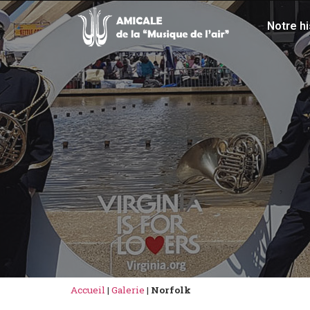
Notre hi
Accueil
|
Galerie
|
Norfolk